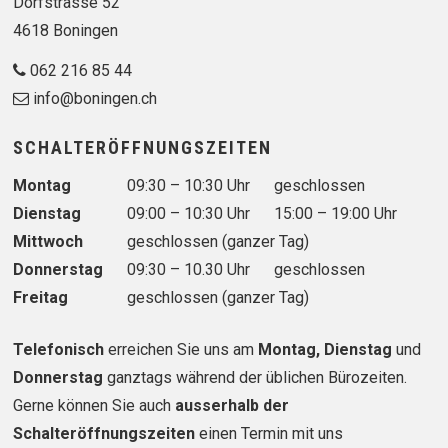
Dorfstrasse 52
4618 Boningen
062 216 85 44
info@boningen.ch
SCHALTERÖFFNUNGSZEITEN
Wochentag
Vormittag
Nachmittag
Montag
09:30 – 10:30 Uhr
geschlossen
Dienstag
09:00 – 10:30 Uhr
15:00 – 19:00 Uhr
Mittwoch
geschlossen (ganzer Tag)
Donnerstag
09:30 – 10.30 Uhr
geschlossen
Freitag
geschlossen (ganzer Tag)
Telefonisch
erreichen Sie uns am
Montag, Dienstag
und
Donnerstag
ganztags während der üblichen Bürozeiten.
Gerne können Sie auch
ausserhalb der
Schalteröffnungszeiten
einen Termin mit uns