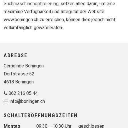
Suchmaschinenoptimierung
, setzen alles daran, um eine
maximale Verfügbarkeit und Integrität der Website
www.boningen.ch zu erreichen, können dies jedoch nicht
vollumfänglich gewährleisten.
Footer
ADRESSE
Gemeinde Boningen
Dorfstrasse 52
4618 Boningen
062 216 85 44
info@boningen.ch
SCHALTERÖFFNUNGSZEITEN
Wochentag
Vormittag
Nachmittag
Montag
09:30 – 10:30 Uhr
geschlossen