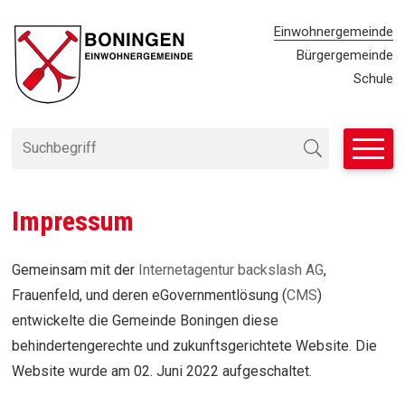
Navigieren in Einwohnergemei
SCHNELLNAVIGATION
METANAVIG
Einwohnergemeinde
Bürgergemeinde
Schule
Suchbegriff
Suche starten
Impressum
Gemeinsam mit der
Internetagentur backslash AG
,
Frauenfeld, und deren eGovernmentlösung (
CMS
)
entwickelte die Gemeinde Boningen diese
behindertengerechte und zukunftsgerichtete Website. Die
Website wurde am 02. Juni 2022 aufgeschaltet.