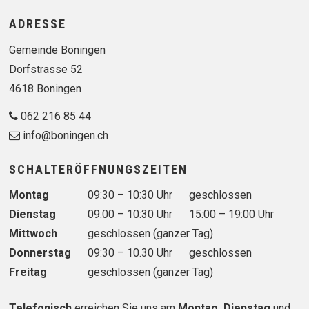
Footer
ADRESSE
Gemeinde Boningen
Dorfstrasse 52
4618 Boningen
062 216 85 44
info@boningen.ch
SCHALTERÖFFNUNGSZEITEN
Wochentag
Vormittag
Nachmittag
Montag
09:30 – 10:30 Uhr
geschlossen
Dienstag
09:00 – 10:30 Uhr
15:00 – 19:00 Uhr
Mittwoch
geschlossen (ganzer Tag)
Donnerstag
09:30 – 10.30 Uhr
geschlossen
Freitag
geschlossen (ganzer Tag)
Telefonisch
erreichen Sie uns am
Montag, Dienstag
und