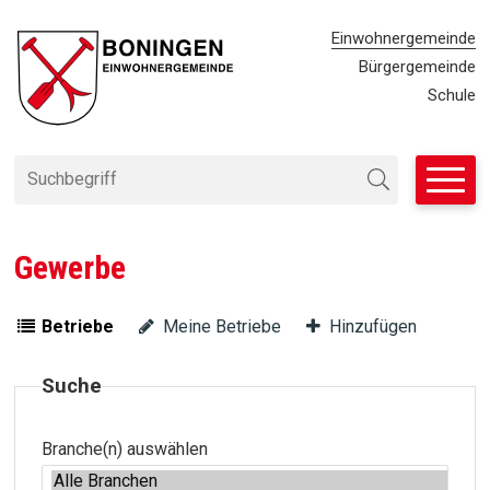
Navigieren in Einwohnergemei
SCHNELLNAVIGATION
METANAVIG
Einwohnergemeinde
Bürgergemeinde
Schule
Suchbegriff
Suche starten
Gewerbe
Betriebe
Meine Betriebe
Hinzufügen
Suche
Branche(n) auswählen