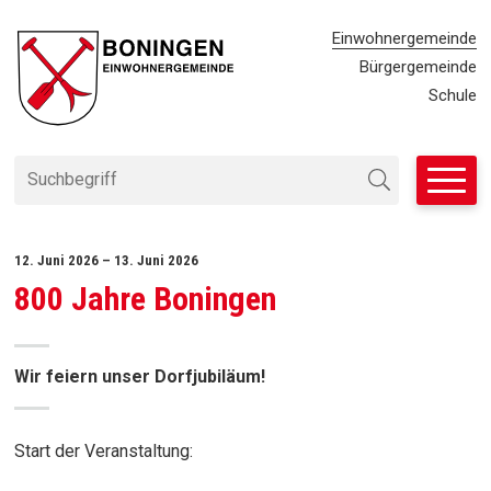
Navigieren in Einwohnergemei
SCHNELLNAVIGATION
METANAVIG
Einwohnergemeinde
Bürgergemeinde
Schule
Suchbegriff
Suche starten
12. Juni 2026
– 13. Juni 2026
800 Jahre Boningen
Wir feiern unser Dorfjubiläum!
Start der Veranstaltung: