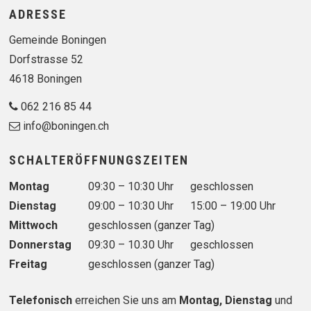
Footer
ADRESSE
Gemeinde Boningen
Dorfstrasse 52
4618 Boningen
062 216 85 44
info@boningen.ch
SCHALTERÖFFNUNGSZEITEN
Wochentag
Vormittag
Nachmittag
Montag
09:30 – 10:30 Uhr
geschlossen
Dienstag
09:00 – 10:30 Uhr
15:00 – 19:00 Uhr
Mittwoch
geschlossen (ganzer Tag)
Donnerstag
09:30 – 10.30 Uhr
geschlossen
Freitag
geschlossen (ganzer Tag)
Telefonisch
erreichen Sie uns am
Montag, Dienstag
und