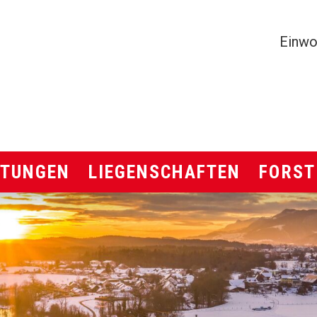
 Boningen
MET
Einwo
Liegenschaften
Forst
STUNGEN
LIEGENSCHAFTEN
FORST