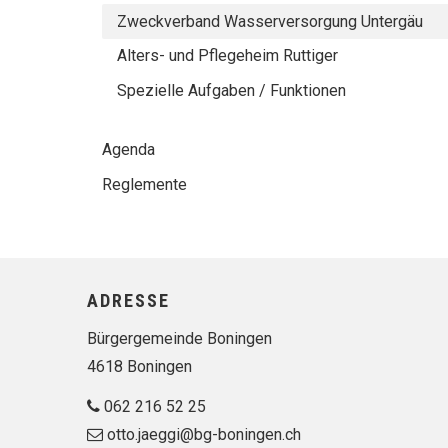
Zweckverband Wasserversorgung Untergäu
Alters- und Pflegeheim Ruttiger
Spezielle Aufgaben / Funktionen
Agenda
Reglemente
Footer
ADRESSE
Bürgergemeinde Boningen
4618 Boningen
062 216 52 25
otto.jaeggi@bg-boningen.ch