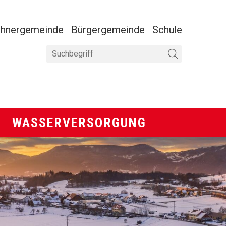
ANAVIGATION
hnergemeinde
Bürgergemeinde
Schule
Suchbegriff
Suche starten
Wasserversorgung
WASSERVERSORGUNG