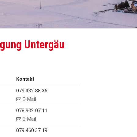
gung Untergäu
Kontakt
Mobil
079 332 88 36
E-Mail
Mobil
078 902 07 11
E-Mail
Tel.
079 460 37 19