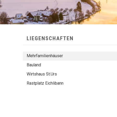
SUBNAVIGATION
LIEGENSCHAFTEN
Mehrfamilienhäuser
Bauland
Wirtshaus St.Urs
Rastplatz Eichlibann