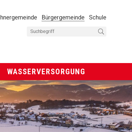
ANAVIGATION
hnergemeinde
Bürgergemeinde
Schule
Suchbegriff
Suche starten
Wasserversorgung
WASSERVERSORGUNG