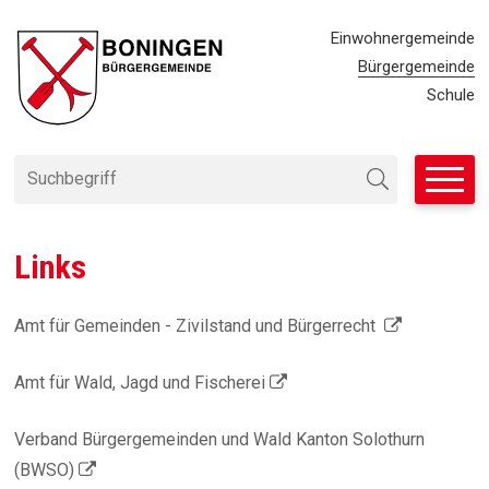
Navigieren in Bürgergemeinde
SCHNELLNAVIGATION
METANAVIG
Einwohnergemeinde
Bürgergemeinde
Schule
Suchbegriff
Suche starten
Links
Amt für Gemeinden - Zivilstand und Bürgerrecht
Amt für Wald, Jagd und Fischerei
Verband Bürgergemeinden und Wald Kanton Solothurn
(BWSO)