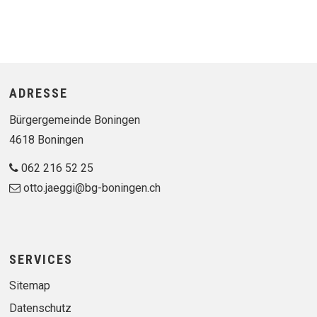
Footer
ADRESSE
Bürgergemeinde Boningen
4618 Boningen
062 216 52 25
otto.jaeggi@bg-boningen.ch
SERVICES
Sitemap
Datenschutz