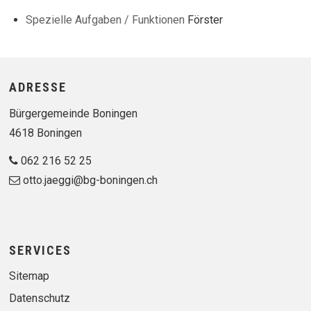
Spezielle Aufgaben / Funktionen
Förster
Footer
ADRESSE
Bürgergemeinde Boningen
4618 Boningen
062 216 52 25
otto.jaeggi@bg-boningen.ch
SERVICES
Sitemap
Datenschutz