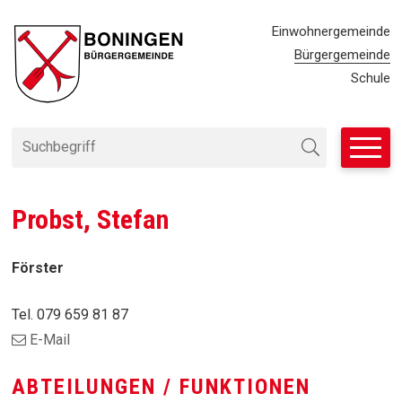
Navigieren in Bürgergemeinde
SCHNELLNAVIGATION
METANAVIG
Einwohnergemeinde
Bürgergemeinde
Schule
Suchbegriff
Suche starten
Probst, Stefan
Förster
Tel.
079 659 81 87
E-Mail
ABTEILUNGEN / FUNKTIONEN