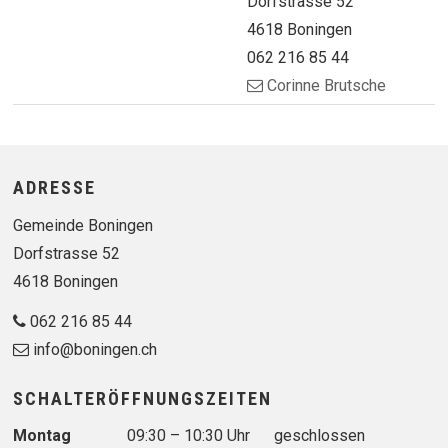
Dorfstrasse 52
4618 Boningen
062 216 85 44
Corinne Brutsche
Footer
ADRESSE
Gemeinde Boningen
Dorfstrasse 52
4618 Boningen
062 216 85 44
info@boningen.ch
SCHALTERÖFFNUNGSZEITEN
Wochentag
Vormittag
Nachmittag
Montag
09:30 – 10:30 Uhr
geschlossen