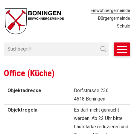
Navigieren in Einwohnergemei
SCHNELLNAVIGATION
METANAVIG
Einwohnergemeinde
Bürgergemeinde
Schule
Suchbegriff
Suche starten
Office (Küche)
Objektadresse
Dorfstrasse 236
4618 Boningen
Objektregeln
Es darf nicht geraucht
werden. Ab 22 Uhr bitte
Lautstärke reduzieren und