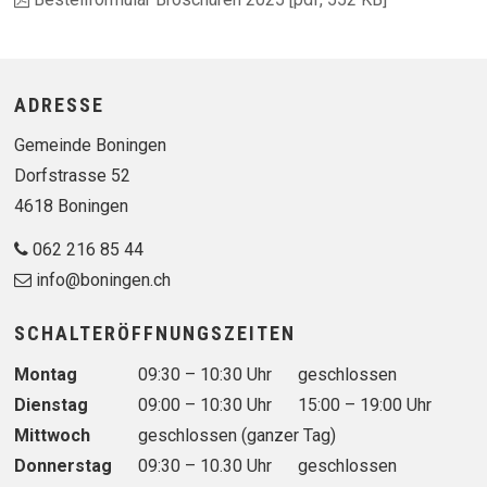
Footer
ADRESSE
Gemeinde Boningen
Dorfstrasse 52
4618 Boningen
062 216 85 44
info@boningen.ch
SCHALTERÖFFNUNGSZEITEN
Wochentag
Vormittag
Nachmittag
Montag
09:30 – 10:30 Uhr
geschlossen
Dienstag
09:00 – 10:30 Uhr
15:00 – 19:00 Uhr
Mittwoch
geschlossen (ganzer Tag)
Donnerstag
09:30 – 10.30 Uhr
geschlossen