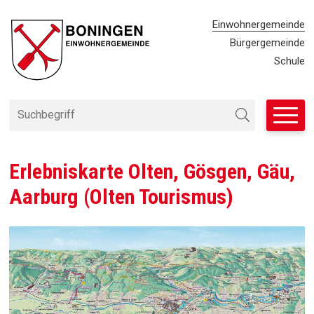
Navigieren in Einwohnergemei
SCHNELLNAVIGATION
METANAVIG
Einwohnergemeinde
Bürgergemeinde
Schule
Suchbegriff
Suche starten
Erlebniskarte Olten, Gösgen, Gäu,
Aarburg (Olten Tourismus)