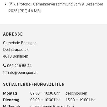
7. Protokoll Gemeindeversammlung vom 9. Dezember
2025 [PDF, 4.6 MB]
Footer
ADRESSE
Gemeinde Boningen
Dorfstrasse 52
4618 Boningen
062 216 85 44
info@boningen.ch
SCHALTERÖFFNUNGSZEITEN
Wochentag
Vormittag
Nachmittag
Montag
09:30 – 10:30 Uhr
geschlossen
Dienstag
09:00 – 10:30 Uhr
15:00 – 19:00 Uhr
Mittwoch
geschlossen (ganzer Tag)