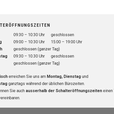
TERÖFFNUNGSZEITEN
tag
Vormittag
Nachmittag
09:30 – 10:30 Uhr
geschlossen
g
09:00 – 10:30 Uhr
15:00 – 19:00 Uhr
ch
geschlossen (ganzer Tag)
stag
09:30 – 10.30 Uhr
geschlossen
geschlossen (ganzer Tag)
isch
erreichen Sie uns am
Montag, Dienstag
und
stag
ganztags während der üblichen Bürozeiten.
önnen Sie auch
ausserhalb der Schalteröffnungszeiten
einen 
vereinbaren.