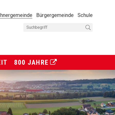
ANAVIGATION
hnergemeinde
Bürgergemeinde
Schule
Suchbegriff
Suche starten
EIT
800 JAHRE