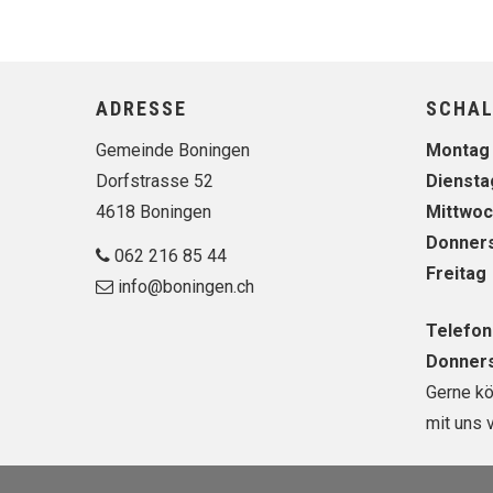
Footer
ADRESSE
SCHAL
Wochen
Gemeinde Boningen
Montag
Dorfstrasse 52
Diensta
4618 Boningen
Mittwo
Donner
062 216 85 44
Freitag
info@boningen.ch
Telefon
Donner
Gerne k
mit uns 