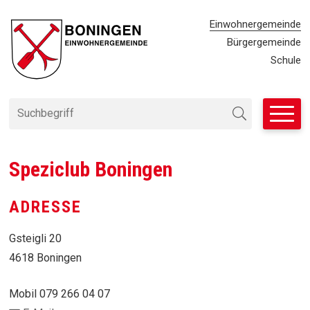
Navigieren in Einwohnergemei
SCHNELLNAVIGATION
METANAVIG
Einwohnergemeinde
Bürgergemeinde
Schule
Suchbegriff
Suche starten
Speziclub Boningen
ADRESSE
Gsteigli 20
4618 Boningen
Mobil
079 266 04 07