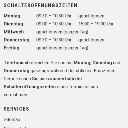
SCHALTERÖFFNUNGSZEITEN
Wochentag
Vormittag
Nachmittag
Montag
09:30 – 10:30 Uhr
geschlossen
Dienstag
09:00 – 10:30 Uhr
15:00 – 19:00 Uhr
Mittwoch
geschlossen (ganzer Tag)
Donnerstag
09:30 – 10.30 Uhr
geschlossen
Freitag
geschlossen (ganzer Tag)
Telefonisch
erreichen Sie uns am
Montag, Dienstag
und
Donnerstag
ganztags während der üblichen Bürozeiten.
Gerne können Sie auch
ausserhalb der
Schalteröffnungszeiten
einen Termin mit uns
vereinbaren.
SERVICES
Sitemap