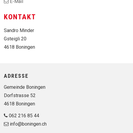
E-Mail
KONTAKT
Sandro Minder
Gsteigli 20
4618 Boningen
Footer
ADRESSE
Gemeinde Boningen
Dorfstrasse 52
4618 Boningen
062 216 85 44
info@boningen.ch