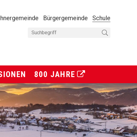
ANAVIGATION
hnergemeinde
Bürgergemeinde
Schule
Suchbegriff
Suche starten
SIONEN
800 JAHRE